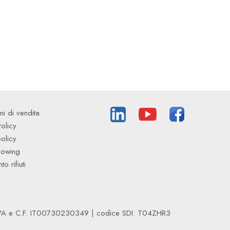
ni di vendita
Policy
olicy
lowing
o rifiuti
 IVA e C.F. IT00730230349 | codice SDI: T04ZHR3